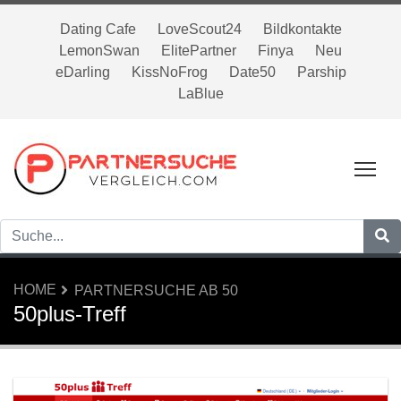
Dating Cafe
LoveScout24
Bildkontakte
LemonSwan
ElitePartner
Finya
Neu
eDarling
KissNoFrog
Date50
Parship
LaBlue
Tog
HOME
PARTNERSUCHE AB 50
50plus-Treff